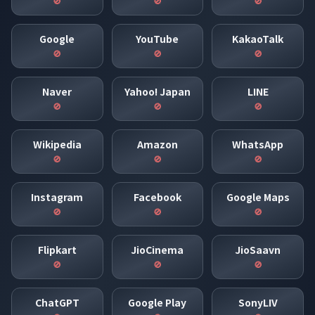
🚫
🚫
🚫
Google
YouTube
KakaoTalk
🚫
🚫
🚫
Naver
Yahoo! Japan
LINE
🚫
🚫
🚫
Wikipedia
Amazon
WhatsApp
🚫
🚫
🚫
Instagram
Facebook
Google Maps
🚫
🚫
🚫
Flipkart
JioCinema
JioSaavn
🚫
🚫
🚫
ChatGPT
Google Play
SonyLIV