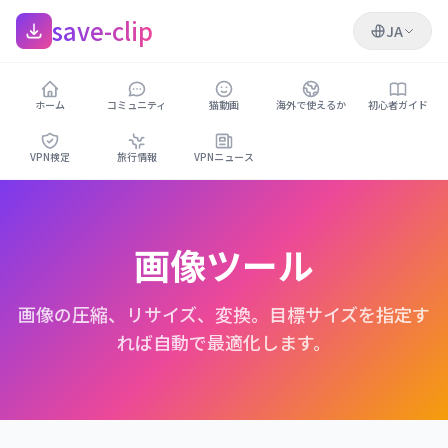
save-clip
JA
ホーム
コミュニティ
猫動画
海外で使えるか
初心者ガイド
VPN検定
旅行情報
VPNニュース
画像ツール
画像の圧縮、リサイズ、変換。目標サイズを指定す
れば自動で最適化します。