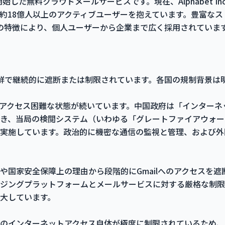
4年に開始した無料クラウドメールサービスです。現在、Alphabet In
約18億人以上のアクティブユーザーを抱えています。豊富な
どの特徴により、個人ユーザーから企業まで広く採用されていま
北朝鮮で継続的に遮断または制限されています。各国の規制背景は
年からアクセス困難な状態が続いています。中国政府は「インター
き、当局の検閲システム（いわゆる「グレートファイアウォール」
実施しています。政治的に機密な通信の監視と管理、および外
国家安全保障上の理由から段階的にGmailへのアクセスを遮断
ジングプラットフォームとメールサービスに対する厳格な制限
大しています。
のインターネットアクセス自体が極度に制限されているため、G