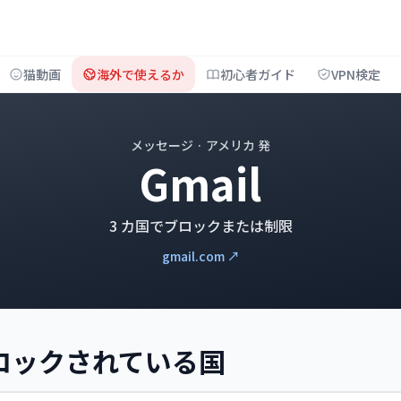
猫動画
海外で使えるか
初心者ガイド
VPN検定
メッセージ · アメリカ 発
Gmail
3 カ国でブロックまたは制限
gmail.com ↗
がブロックされている国