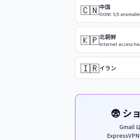
中国
🇨🇳
OONI: 5/5 anomalie
北朝鮮
🇰🇵
Internet access hea
🇮🇷
イラン
😨 
Gmai
ExpressV