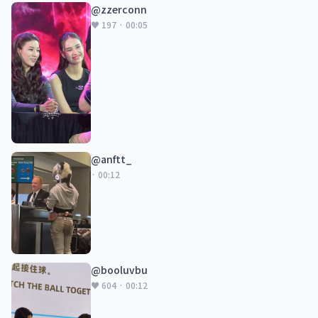
@zzerconn
♥ 197 · 00:05
@anftt_
· 00:12
@booluvbu
♥ 604 · 00:12