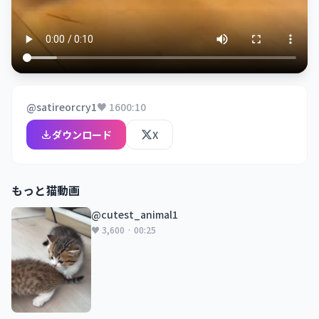
@satireorcry1
♥ 16
00:10
ダウンロード
X
もっと猫動画
@cutest_animal1
♥ 3,600 · 00:25