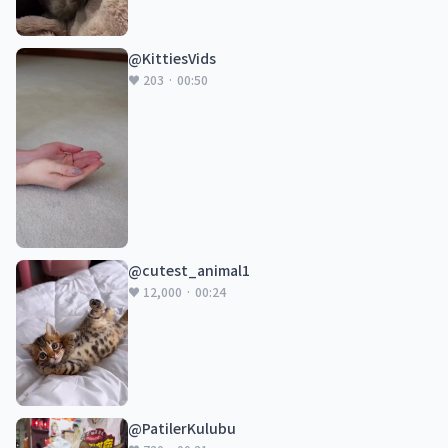
@KittiesVids
♥ 203 · 00:50
@cutest_animal1
♥ 12,000 · 00:24
@PatilerKulubu