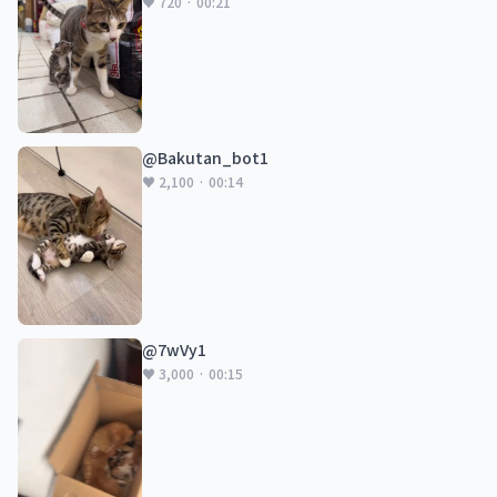
♥ 720 · 00:21
@Bakutan_bot1
♥ 2,100 · 00:14
@7wVy1
♥ 3,000 · 00:15