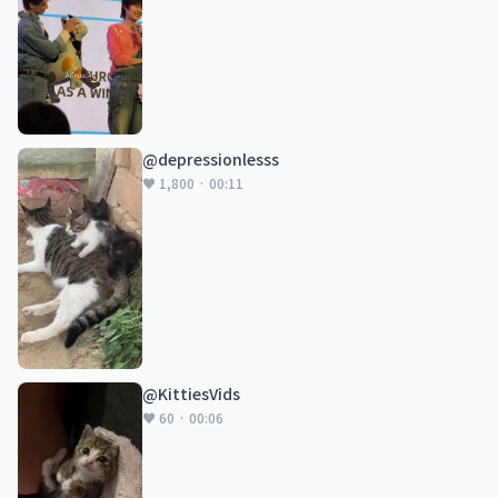
@depressionlesss
♥ 1,800 · 00:11
@KittiesVids
♥ 60 · 00:06