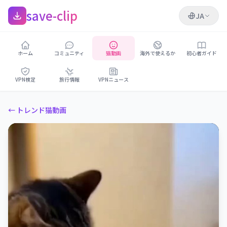
save-clip
JA
ホーム
コミュニティ
猫動画
海外で使えるか
初心者ガイド
VPN検定
旅行情報
VPNニュース
← トレンド猫動画