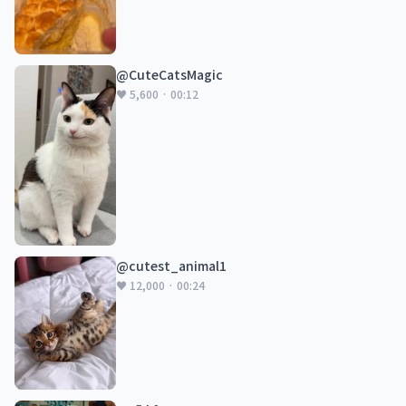
@CuteCatsMagic
♥ 5,600 · 00:12
@cutest_animal1
♥ 12,000 · 00:24