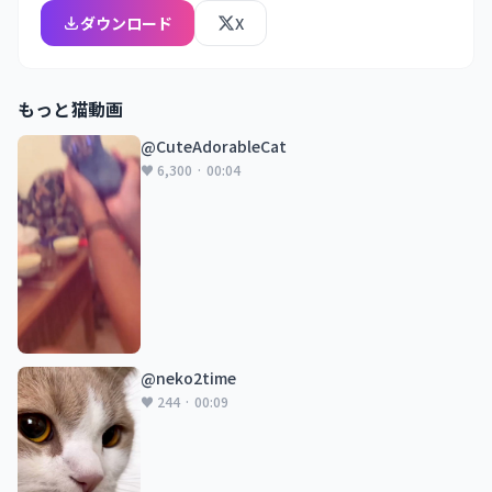
ダウンロード
X
もっと猫動画
@CuteAdorableCat
♥ 6,300 · 00:04
@neko2time
♥ 244 · 00:09