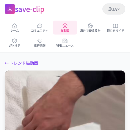
save-clip
JA
ホーム
コミュニティ
猫動画
海外で使えるか
初心者ガイド
VPN検定
旅行情報
VPNニュース
← トレンド猫動画