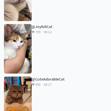
@JoyfullCat
♥ 795 · 00:12
@CuteAdorableCat
♥ 990 · 00:17