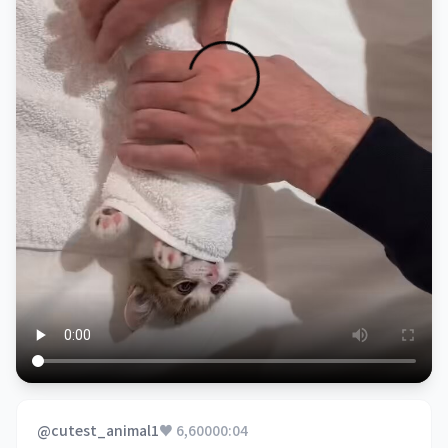
@cutest_animal1
♥ 6,600
00:04