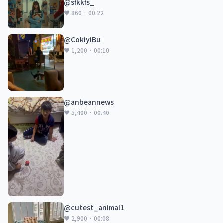
@sfkkfs_
♥ 860 · 00:22
@CokiyiBu
♥ 1,200 · 00:10
@anbeannews
♥ 5,400 · 00:40
@cutest_animal1
♥ 2,900 · 00:08