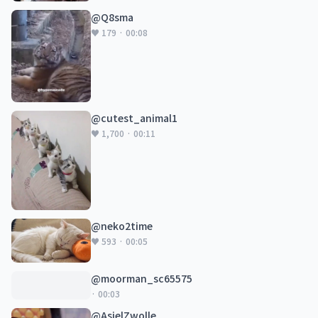
@Q8sma
♥ 179 · 00:08
@cutest_animal1
♥ 1,700 · 00:11
@neko2time
♥ 593 · 00:05
@moorman_sc65575
· 00:03
@AsielZwolle