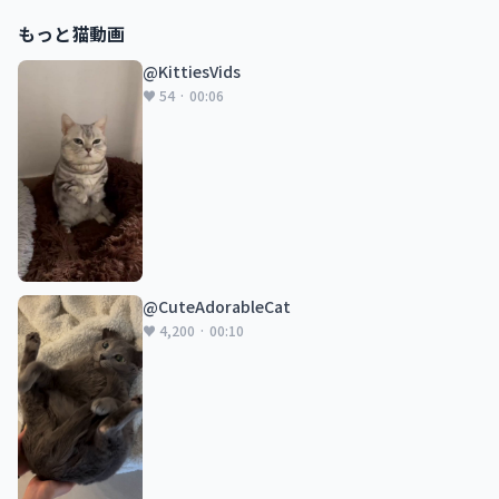
もっと猫動画
@KittiesVids
♥ 54 · 00:06
@CuteAdorableCat
♥ 4,200 · 00:10