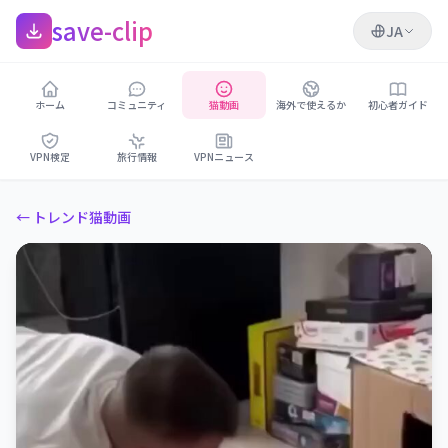
save-clip
JA
ホーム
コミュニティ
猫動画
海外で使えるか
初心者ガイド
VPN検定
旅行情報
VPNニュース
← トレンド猫動画