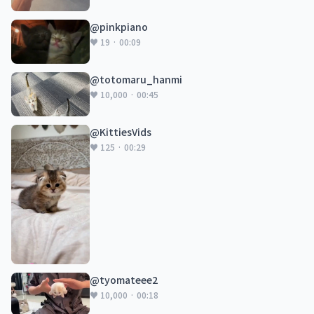
@pinkpiano
♥ 19 · 00:09
@totomaru_hanmi
♥ 10,000 · 00:45
@KittiesVids
♥ 125 · 00:29
@tyomateee2
♥ 10,000 · 00:18