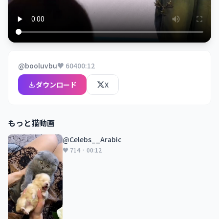
@booluvbu
♥ 604
00:12
ダウンロード
X
もっと猫動画
@Celebs__Arabic
♥ 714 · 00:12