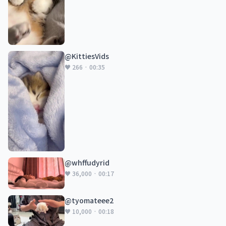
@KittiesVids
♥ 266 · 00:35
@whffudyrid
♥ 36,000 · 00:17
@tyomateee2
♥ 10,000 · 00:18