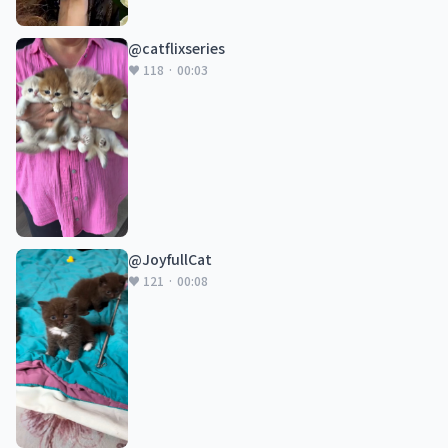
@catflixseries
♥ 118 · 00:03
@JoyfullCat
♥ 121 · 00:08