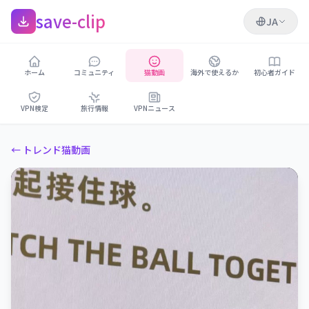
save-clip
JA
ホーム
コミュニティ
猫動画
海外で使えるか
初心者ガイド
VPN検定
旅行情報
VPNニュース
← トレンド猫動画