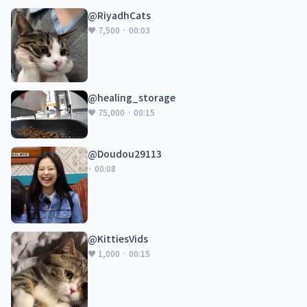
@RiyadhCats
♥ 7,500 · 00:03
@healing_storage
♥ 75,000 · 00:15
@Doudou29113
· 00:08
@KittiesVids
♥ 1,000 · 00:15