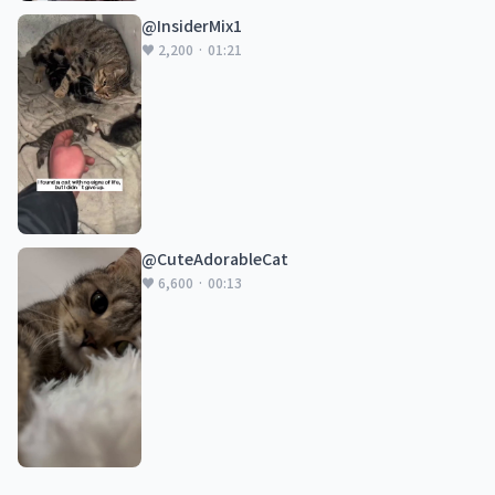
@InsiderMix1
♥ 2,200 · 01:21
@CuteAdorableCat
♥ 6,600 · 00:13