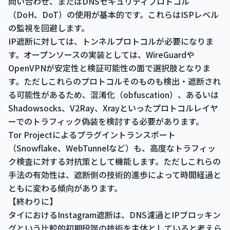
問い合わせ、またはDNSセキュリティプロトコル
（DoH、DoT）の使用が基本的です。これらはISPレベル
の監視を回避します。
IP遮断に対しては、トンネルプロトコルが必要になりま
す。オープンソースの実装としては、WireGuardや
OpenVPNが安定性と検証可能性の面で選択肢となりま
す。ただしこれらのプロトコルそのものも検出・遮断され
る可能性があるため、混淆化（obfuscation）、あるいは
Shadowsocks、V2Ray、Xrayといったプロトコルレイヤ
ーでのトラフィック偽装を検討する必要があります。
Tor Projectによるプラグイントランスポート
（Snowflake、WebTunnelなど）も、高度なトラフィッ
ク検査に対する対抗策として機能します。ただしこれらの
手法の有効性は、遮断側の技術的進歩によって時間経過と
ともに変わる傾向があります。
【終わりに】
タイにおけるInstagram遮断は、DNS濾過とIPブロッキン
グという比較的初期段階の技術を主体としていると考えら