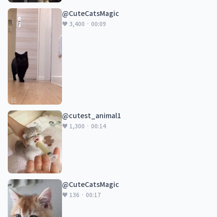
@CuteCatsMagic
♥ 3,400 · 00:09
@cutest_animal1
♥ 1,300 · 00:14
@CuteCatsMagic
♥ 136 · 00:17