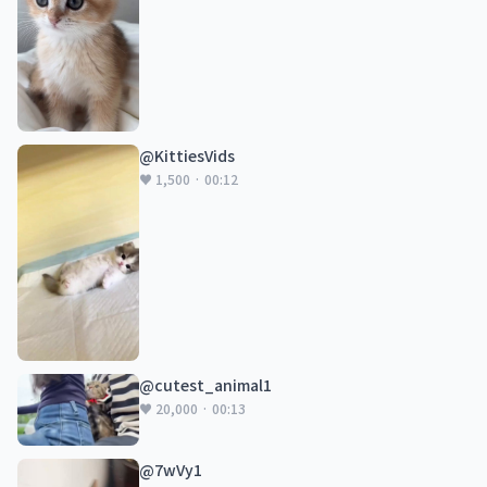
@KittiesVids
♥ 1,500 · 00:12
@cutest_animal1
♥ 20,000 · 00:13
@7wVy1