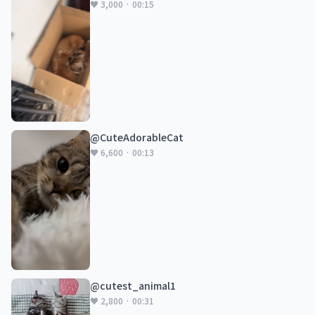
♥ 3,000 · 00:15
@CuteAdorableCat
♥ 6,600 · 00:13
@cutest_animal1
♥ 2,800 · 00:31