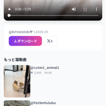
@KittiesVids
♥ 125
00:29
ダウンロード
X
もっと猫動画
@cutest_animal1
♥ 2,600 · 00:08
@PatilerKulubu