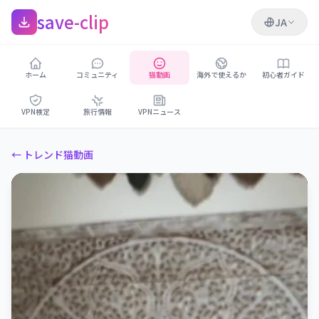
save-clip
JA
ホーム
コミュニティ
猫動画
海外で使えるか
初心者ガイド
VPN検定
旅行情報
VPNニュース
← トレンド猫動画