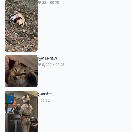
♥ 33 · 00:20
@A1P4CA
♥ 8,200 · 00:25
@anftt_
· 00:12