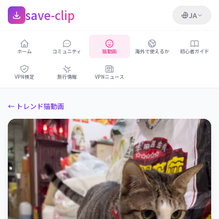
save-clip
JA
ホーム
コミュニティ
猫動画
海外で使えるか
初心者ガイド
VPN検定
旅行情報
VPNニュース
← トレンド猫動画