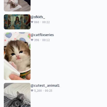
@sfkkfs_
♥ 860 · 00:22
@catflixseries
♥ 396 · 00:12
@cutest_animal1
♥ 5,200 · 00:25