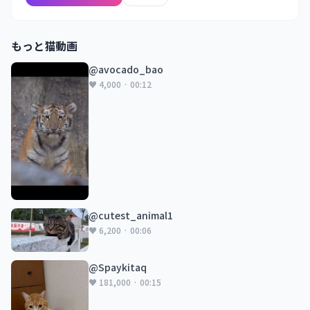
もっと猫動画
@avocado_bao
♥ 4,000 · 00:12
@cutest_animal1
♥ 6,200 · 00:06
@Spaykitaq
♥ 181,000 · 00:15