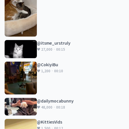
@itsme_urstruly
♥ 27,000 · 00:15
@CokiyiBu
♥ 1,200 · 00:10
@dailymocabunny
♥ 48,000 · 00:18
@KittiesVids
♥ 1,500 · 00:12