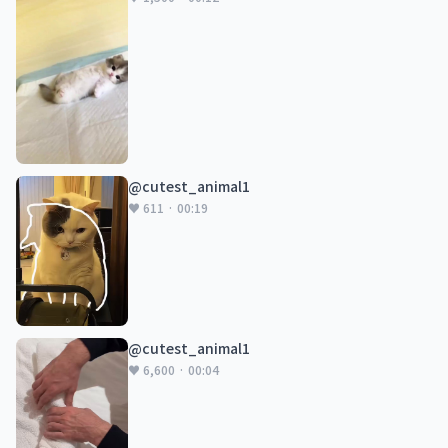
@cutest_animal1
♥ 611 · 00:19
@cutest_animal1
♥ 6,600 · 00:04