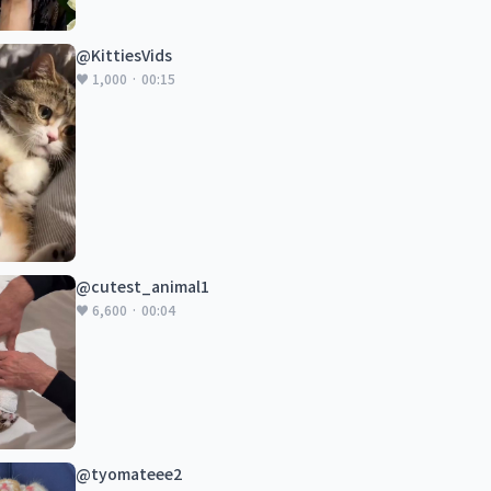
@KittiesVids
♥ 1,000 · 00:15
@cutest_animal1
♥ 6,600 · 00:04
@tyomateee2