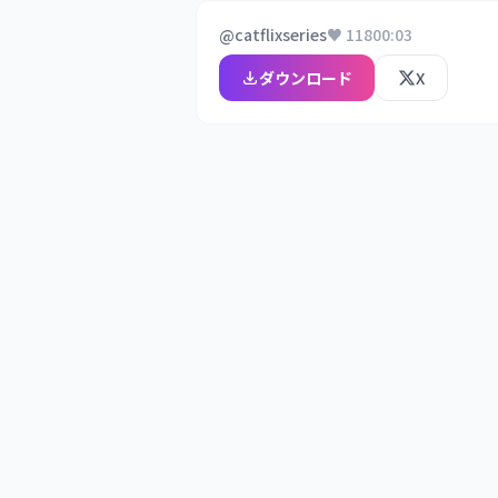
@catflixseries
♥ 118
00:03
ダウンロード
X