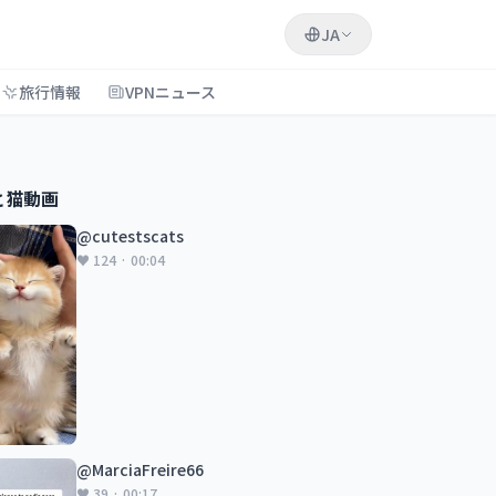
JA
旅行情報
VPNニュース
と猫動画
@cutestscats
♥ 124 · 00:04
@MarciaFreire66
♥ 39 · 00:17