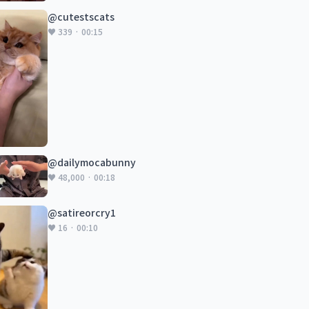
@cutestscats
♥ 339 · 00:15
@dailymocabunny
♥ 48,000 · 00:18
@satireorcry1
♥ 16 · 00:10