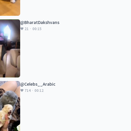
@BharatDakshvans
♥ 21 · 00:15
@Celebs__Arabic
♥ 714 · 00:12