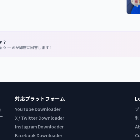
か？
う — AIが即座に回答します！
対応プラットフォーム
L
YouTube Downloader
プ
行
ー
X / Twitter Downloader
利
Instagram Downloader
A
Facebook Downloader
C