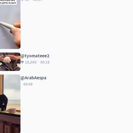
@tyomateee2
♥ 10,000 · 00:18
@ArabAespa
· 00:08