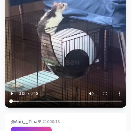
@Anri__Tina
♥ 210
00:13