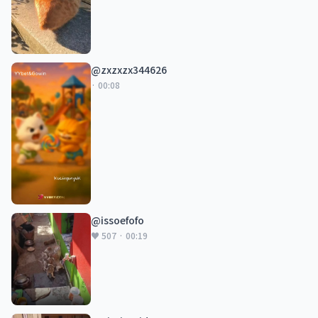
@zxzxzx344626
· 00:08
@issoefofo
♥ 507 · 00:19