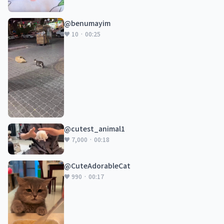
@benumayim
♥ 10 · 00:25
@cutest_animal1
♥ 7,000 · 00:18
@CuteAdorableCat
♥ 990 · 00:17