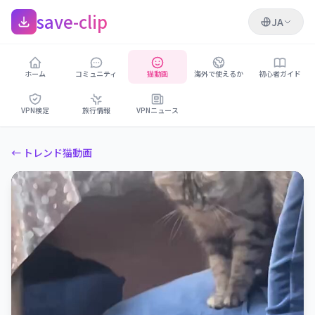
save-clip
JA
ホーム
コミュニティ
猫動画
海外で使えるか
初心者ガイド
VPN検定
旅行情報
VPNニュース
← トレンド猫動画