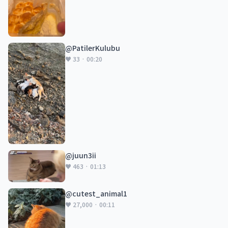
@PatilerKulubu
♥ 33 · 00:20
@juun3ii
♥ 463 · 01:13
@cutest_animal1
♥ 27,000 · 00:11