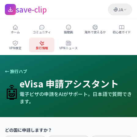
save-clip
JA
ホーム
コミュニティ
猫動画
海外で使えるか
初心者ガイド
VPN検定
旅行情報
VPNニュース
← 旅行ハブ
eVisa 申請アシスタント
🤖
電子ビザの申請をAIがサポート。日本語で質問でき
ます。
どの国に申請しますか？