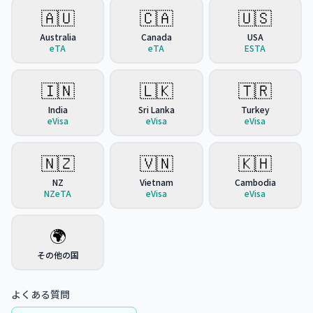
🇦🇺
🇨🇦
🇺🇸
Australia
Canada
USA
eTA
eTA
ESTA
🇮🇳
🇱🇰
🇹🇷
India
Sri Lanka
Turkey
eVisa
eVisa
eVisa
🇳🇿
🇻🇳
🇰🇭
NZ
Vietnam
Cambodia
NZeTA
eVisa
eVisa
🌍
その他の国
よくある質問