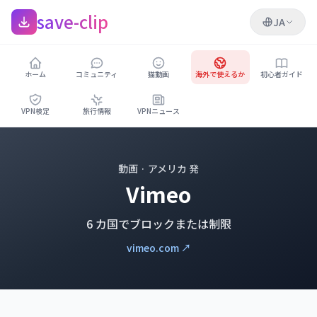
save-clip
JA
ホーム
コミュニティ
猫動画
海外で使えるか
初心者ガイド
VPN検定
旅行情報
VPNニュース
動画 · アメリカ 発
Vimeo
6 カ国でブロックまたは制限
vimeo.com ↗