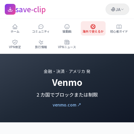
save-clip
JA
ホーム
コミュニティ
猫動画
海外で使えるか
初心者ガイド
VPN検定
旅行情報
VPNニュース
金融・決済 · アメリカ 発
Venmo
2 カ国でブロックまたは制限
venmo.com ↗