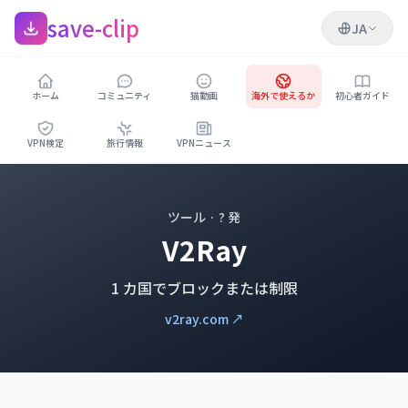
save-clip
JA
ホーム
コミュニティ
猫動画
海外で使えるか
初心者ガイド
VPN検定
旅行情報
VPNニュース
ツール · ? 発
V2Ray
1 カ国でブロックまたは制限
v2ray.com ↗