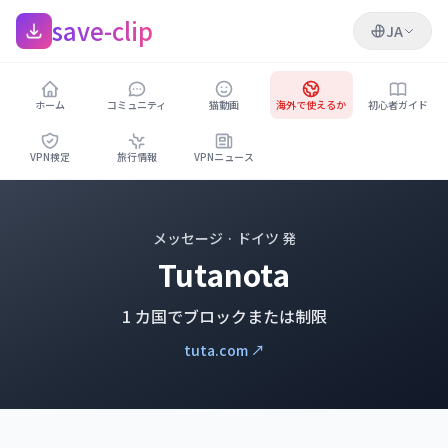
save-clip
JA
ホーム
コミュニティ
猫動画
海外で使えるか
初心者ガイド
VPN検定
旅行情報
VPNニュース
メッセージ · ドイツ 発
Tutanota
1 カ国でブロックまたは制限
tuta.com ↗