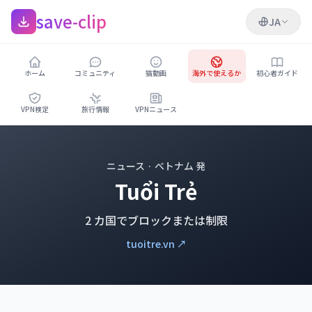
save-clip
JA
ホーム
コミュニティ
猫動画
海外で使えるか
初心者ガイド
VPN検定
旅行情報
VPNニュース
ニュース · ベトナム 発
Tuổi Trẻ
2 カ国でブロックまたは制限
tuoitre.vn ↗