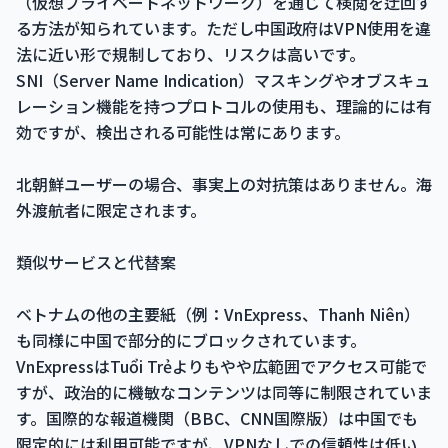
（仮想プライベートネットワーク）を通じて検閲を迂回す
る方法が知られています。ただし中国政府はVPN使用を違
法に近い形で規制しており、リスクは高いです。
SNI（Server Name Indication）マスキングやオブスキュ
レーション機能を持つプロトコルの使用も、理論的には有
効ですが、検出される可能性は常にあります。
北朝鮮ユーザーの場合、事実上の対抗策はありません。海
外渡航者に限定されます。
類似サービスと代替案
ベトナムの他の主要紙（例：VnExpress、Thanh Niên）
も同様に中国で部分的にブロックされています。
VnExpressはTuổi Trẻよりもやや広範囲でアクセス可能で
すが、政治的に機敏なコンテンツは同等に制限されていま
す。国際的な報道機関（BBC、CNN国際版）は中国でも
限定的には利用可能ですが、VPNなしでの信頼性は低い