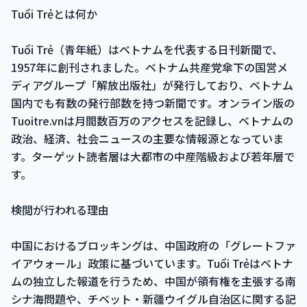
Tuổi Trẻとは何か
Tuổi Trẻ（青年紙）はベトナムを代表する日刊新聞で、
1957年に創刊されました。ベトナム共産党傘下の国営メ
ディアグループ「解放出版社」が発行しており、ベトナム
国内でも有数の発行部数を持つ新聞です。オンライン版の
Tuoitre.vnは月間数百万のアクセスを記録し、ベトナムの
政治、経済、社会ニュースの主要な情報源となっていま
す。ターゲット読者層は大都市の中産階級および若年層で
す。
検閲が行われる理由
中国におけるブロッキングは、中国政府の「グレートファ
イアウォール」政策に基づいています。Tuổi Trẻはベトナ
ムの独立した報道を行うため、中国が領有権を主張する南
シナ海問題や、チベット・新疆ウイグル自治区に関する記