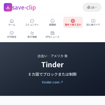
save-clip
JA
ホーム
コミュニティ
猫動画
海外で使えるか
初心者ガイド
VPN検定
旅行情報
VPNニュース
出会い · アメリカ 発
Tinder
8 カ国でブロックまたは制限
tinder.com ↗