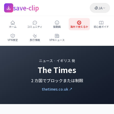
save-clip
JA
ホーム
コミュニティ
猫動画
海外で使えるか
初心者ガイド
VPN検定
旅行情報
VPNニュース
ニュース · イギリス 発
The Times
2 カ国でブロックまたは制限
thetimes.co.uk ↗