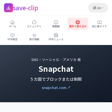
save-clip
JA
ホーム
コミュニティ
猫動画
海外で使えるか
初心者ガイド
VPN検定
旅行情報
VPNニュース
SNS・ソーシャル · アメリカ 発
Snapchat
5 カ国でブロックまたは制限
snapchat.com ↗