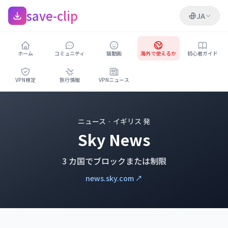
save-clip
JA
ホーム
コミュニティ
猫動画
海外で使えるか
初心者ガイド
VPN検定
旅行情報
VPNニュース
ニュース · イギリス 発
Sky News
3 カ国でブロックまたは制限
news.sky.com ↗