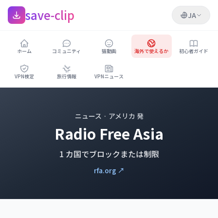
save-clip
JA
ホーム
コミュニティ
猫動画
海外で使えるか
初心者ガイド
VPN検定
旅行情報
VPNニュース
ニュース · アメリカ 発
Radio Free Asia
1 カ国でブロックまたは制限
rfa.org ↗