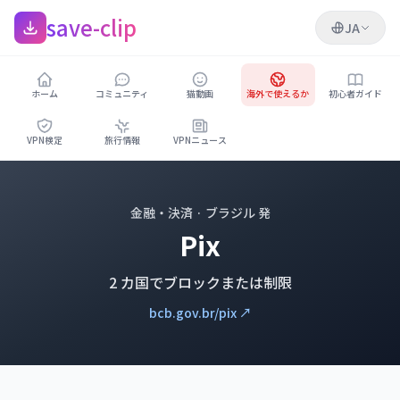
save-clip
JA
ホーム
コミュニティ
猫動画
海外で使えるか
初心者ガイド
VPN検定
旅行情報
VPNニュース
金融・決済 · ブラジル 発
Pix
2 カ国でブロックまたは制限
bcb.gov.br/pix ↗