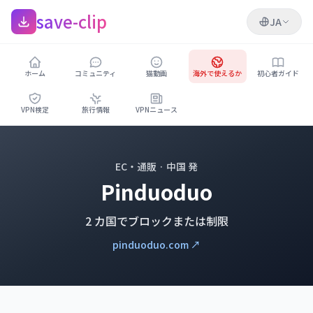
save-clip
JA
ホーム
コミュニティ
猫動画
海外で使えるか
初心者ガイド
VPN検定
旅行情報
VPNニュース
EC・通販 · 中国 発
Pinduoduo
2 カ国でブロックまたは制限
pinduoduo.com ↗