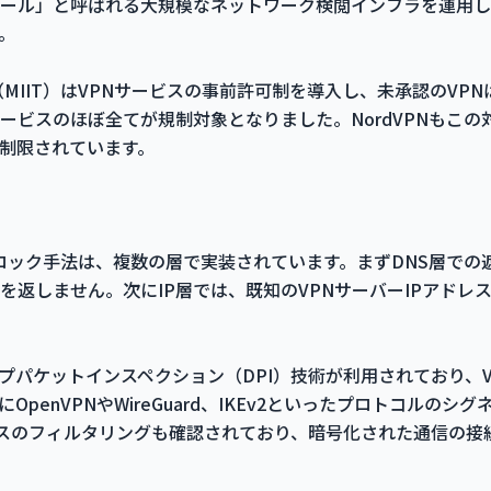
ール」と呼ばれる大規模なネットワーク検閲インフラを運用し
。
（MIIT）はVPNサービスの事前許可制を導入し、未承認のVP
サービスのほぼ全てが規制対象となりました。NordVPNもこ
制限されています。
のブロック手法は、複数の層で実装されています。まずDNS層で
を返しません。次にIP層では、既知のVPNサーバーIPアドレ
プパケットインスペクション（DPI）技術が利用されており、
penVPNやWireGuard、IKEv2といったプロトコルのシ
ースのフィルタリングも確認されており、暗号化された通信の接