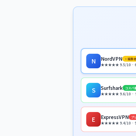
NordVPN
⭐ 編集
N
★★★★★ 9.5/10 
Surfshark
コスパ
S
★★★★★ 9.6/10
ExpressVPN
プ
E
★★★★★ 9.4/10 ·