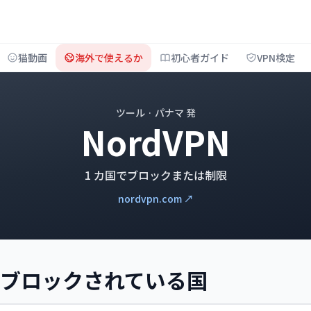
猫動画
海外で使えるか
初心者ガイド
VPN検定
ツール · パナマ 発
NordVPN
1 カ国でブロックまたは制限
nordvpn.com ↗
N がブロックされている国