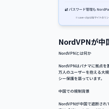
🔐 パスワード管理も NordPa
※ save-clipは当サ
NordVPN
NordVPNとは何か
NordVPNはパナマに拠点
万人のユーザーを抱える大規
シー保護を謳っています。
中国での規制背景
NordVPNが中国で遮断