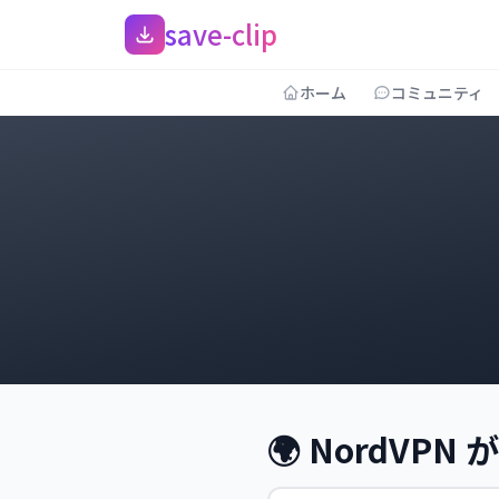
save-clip
ホーム
コミュニティ
🌍 NordVP