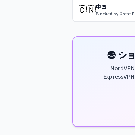
中国
🇨🇳
Blocked by Great F
😨 
NordV
ExpressV