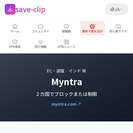
save-clip
JA
ホーム
コミュニティ
猫動画
海外で使えるか
初心者ガイド
VPN検定
旅行情報
VPNニュース
EC・通販 · インド 発
Myntra
2 カ国でブロックまたは制限
myntra.com ↗