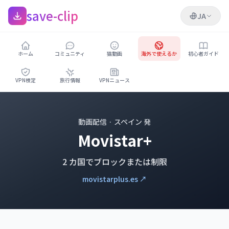
save-clip
JA
ホーム
コミュニティ
猫動画
海外で使えるか
初心者ガイド
VPN検定
旅行情報
VPNニュース
動画配信 · スペイン 発
Movistar+
2 カ国でブロックまたは制限
movistarplus.es ↗