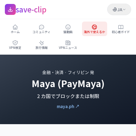
save-clip
JA
ホーム
コミュニティ
猫動画
海外で使えるか
初心者ガイド
VPN検定
旅行情報
VPNニュース
金融・決済 · フィリピン 発
Maya (PayMaya)
2 カ国でブロックまたは制限
maya.ph ↗