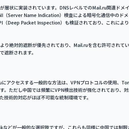
層状に実装されています。DNSレベルでのMail.ru関連ドメ
（Server Name Indication）検査による暗号化通信中
Deep Packet Inspection）も検証されており、これ
より絶対的遮断が優先されており、Mail.ruを含む許可されて
で遮断されます。
l.ruにアクセスする一般的な方法は、VPNプロトコルの使用、T
す。ただし中国では頻繁にVPN検出技術が強化されており、
た技術的対応がほぼ不可能な統制環境です。
l、Outlookなどが一般的な選択肢ですが、これらも同様に中国で