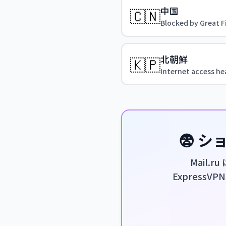
中国
🇨🇳
Blocked by Great F
北朝鮮
🇰🇵
Internet access hea
😨 
Mail
ExpressV