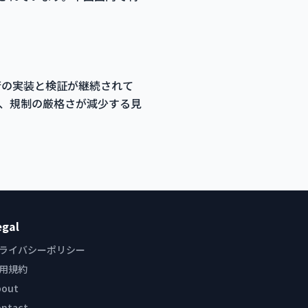
。
術の実装と検証が継続されて
で、規制の厳格さが減少する見
egal
ライバシーポリシー
用規約
bout
ontact