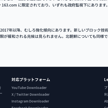
 や 163.com に限定されており、いずれも政府監視下にあります
2017年以降、むしろ強化傾向にあります。新しいブロック技
クセス制限が緩和される兆候は見られません。北朝鮮についても同様
対応プラットフォーム
L
YouTube Downloader
プ
行
ー
X / Twitter Downloader
利
Instagram Downloader
A
Facebook Downloader
C