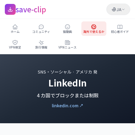
save-clip
JA
ホーム
コミュニティ
猫動画
海外で使えるか
初心者ガイド
VPN検定
旅行情報
VPNニュース
SNS・ソーシャル · アメリカ 発
LinkedIn
4 カ国でブロックまたは制限
linkedin.com ↗