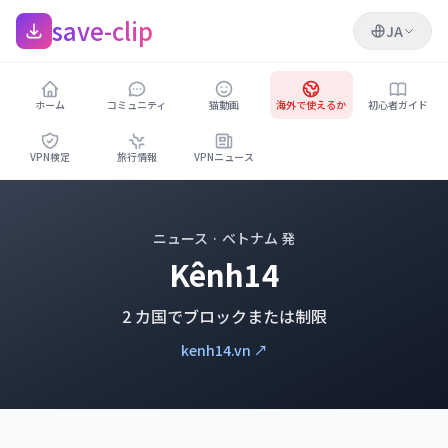
save-clip
JA
ホーム
コミュニティ
猫動画
海外で使えるか
初心者ガイド
VPN検定
旅行情報
VPNニュース
ニュース · ベトナム 発
Kênh14
2 カ国でブロックまたは制限
kenh14.vn ↗