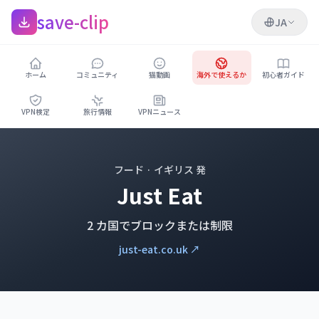
save-clip
JA
ホーム
コミュニティ
猫動画
海外で使えるか
初心者ガイド
VPN検定
旅行情報
VPNニュース
フード · イギリス 発
Just Eat
2 カ国でブロックまたは制限
just-eat.co.uk ↗