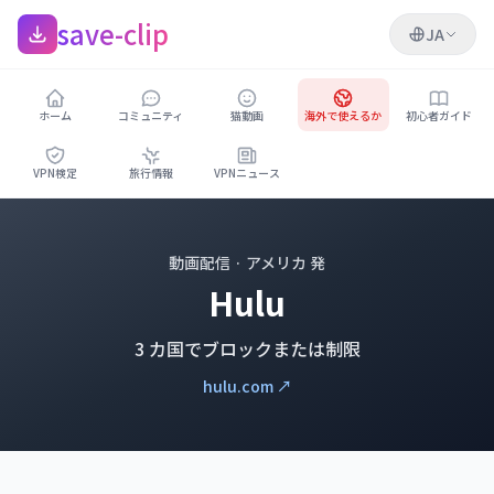
save-clip
JA
ホーム
コミュニティ
猫動画
海外で使えるか
初心者ガイド
VPN検定
旅行情報
VPNニュース
動画配信 · アメリカ 発
Hulu
3 カ国でブロックまたは制限
hulu.com ↗