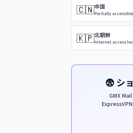
中国
🇨🇳
Partially accessible
北朝鮮
🇰🇵
Internet access hea
😨 
GMX M
ExpressV