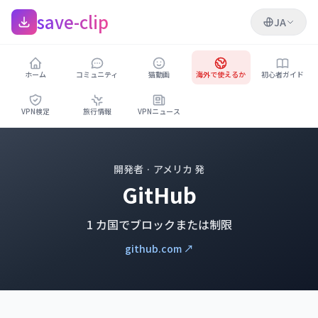
save-clip
JA
ホーム
コミュニティ
猫動画
海外で使えるか
初心者ガイド
VPN検定
旅行情報
VPNニュース
開発者 · アメリカ 発
GitHub
1 カ国でブロックまたは制限
github.com ↗