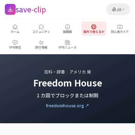
save-clip
JA
ホーム
コミュニティ
猫動画
海外で使えるか
初心者ガイド
VPN検定
旅行情報
VPNニュース
百科・辞書 · アメリカ 発
Freedom House
1 カ国でブロックまたは制限
freedomhouse.org ↗