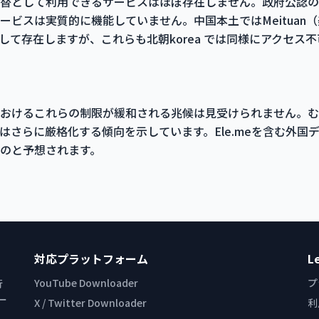
meの代替として利用できるサービスはほぼ存在しません。政府公
スは実質的に機能していません。中国本土ではMeituan（美団）や
ビスとして存在しますが、これらも北朝korea では同様にアクセス
a におけるこれらの制限が緩和される兆候は見受けられません。
はさらに厳格化する傾向を示しています。Ele.meを含む外国
のと予想されます。
対応プラットフォーム
L
YouTube Downloader
プ
行
ー
X / Twitter Downloader
利