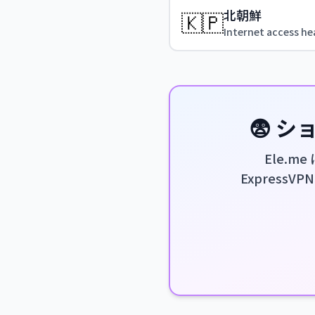
北朝鮮
🇰🇵
Internet access hea
😨 
Ele.
ExpressV