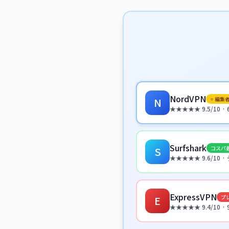
NordVPN
⭐ 編集
N
★★★★★ 9.5/10 
Surfshark
コスパ
S
★★★★★ 9.6/10
ExpressVPN
プ
E
★★★★★ 9.4/10 ·