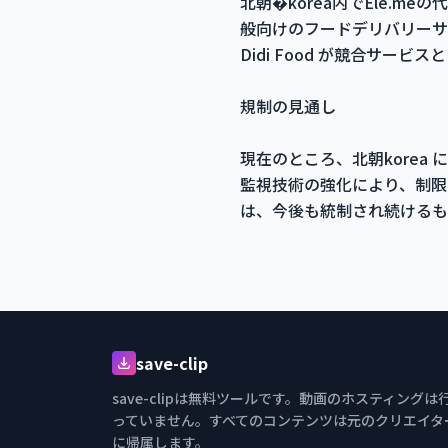
北朝�korea内でEle.
般向けのフードデリバリーサービ
Didi Food が競合サー
規制の見通し
現在のところ、北朝kore
監視技術の強化により、制限
は、今後も統制され続けるも
save-clip
save-clipは無料ツールです。動画のホスティングは
っていません。すべてのコンテンツは元のクリエイタ
に帰属します。