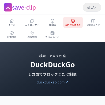
save-clip
JA
ホーム
コミュニティ
猫動画
海外で使えるか
初心者ガイド
VPN検定
旅行情報
VPNニュース
検索 · アメリカ 発
DuckDuckGo
1 カ国でブロックまたは制限
duckduckgo.com ↗