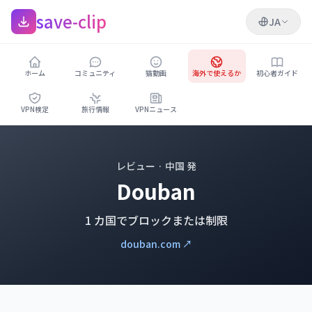
save-clip
JA
ホーム
コミュニティ
猫動画
海外で使えるか
初心者ガイド
VPN検定
旅行情報
VPNニュース
レビュー · 中国 発
Douban
1 カ国でブロックまたは制限
douban.com ↗