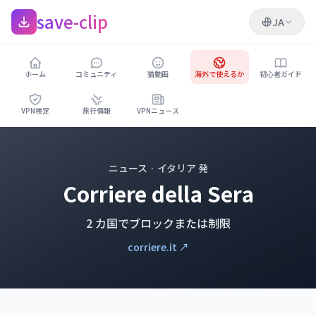
save-clip
JA
ホーム
コミュニティ
猫動画
海外で使えるか
初心者ガイド
VPN検定
旅行情報
VPNニュース
ニュース · イタリア 発
Corriere della Sera
2 カ国でブロックまたは制限
corriere.it ↗