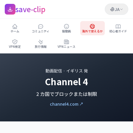
save-clip
JA
ホーム
コミュニティ
猫動画
海外で使えるか
初心者ガイド
VPN検定
旅行情報
VPNニュース
動画配信 · イギリス 発
Channel 4
2 カ国でブロックまたは制限
channel4.com ↗