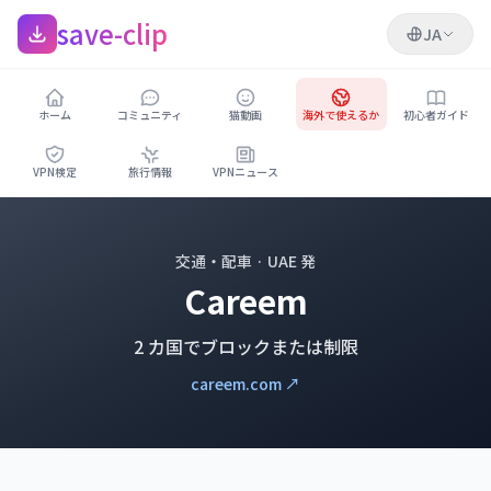
save-clip
JA
ホーム
コミュニティ
猫動画
海外で使えるか
初心者ガイド
VPN検定
旅行情報
VPNニュース
交通・配車 · UAE 発
Careem
2 カ国でブロックまたは制限
careem.com ↗