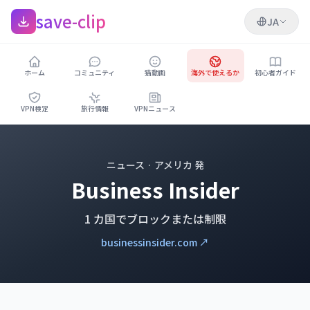
save-clip
JA
ホーム
コミュニティ
猫動画
海外で使えるか
初心者ガイド
VPN検定
旅行情報
VPNニュース
ニュース · アメリカ 発
Business Insider
1 カ国でブロックまたは制限
businessinsider.com ↗