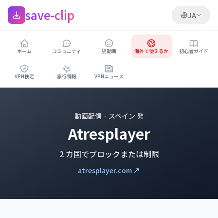
save-clip
JA
ホーム
コミュニティ
猫動画
海外で使えるか
初心者ガイド
VPN検定
旅行情報
VPNニュース
動画配信 · スペイン 発
Atresplayer
2 カ国でブロックまたは制限
atresplayer.com ↗