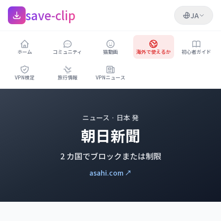
save-clip
JA
ホーム
コミュニティ
猫動画
海外で使えるか
初心者ガイド
VPN検定
旅行情報
VPNニュース
ニュース · 日本 発
朝日新聞
2 カ国でブロックまたは制限
asahi.com ↗