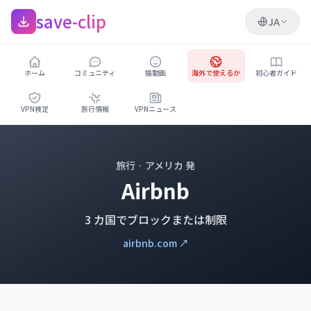
save-clip
JA
ホーム
コミュニティ
猫動画
海外で使えるか
初心者ガイド
VPN検定
旅行情報
VPNニュース
旅行 · アメリカ 発
Airbnb
3 カ国でブロックまたは制限
airbnb.com ↗