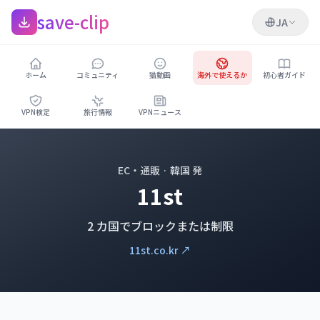
save-clip
JA
ホーム
コミュニティ
猫動画
海外で使えるか
初心者ガイド
VPN検定
旅行情報
VPNニュース
EC・通販 · 韓国 発
11st
2 カ国でブロックまたは制限
11st.co.kr ↗