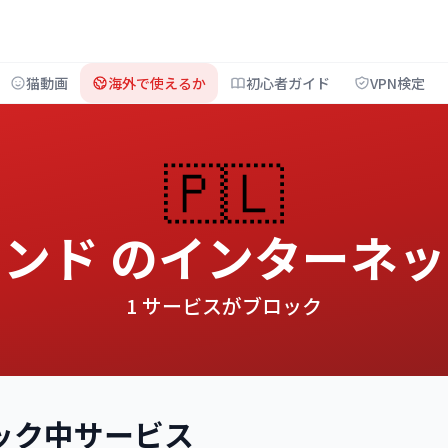
猫動画
海外で使えるか
初心者ガイド
VPN検定
🇵🇱
ンド のインターネ
1 サービスがブロック
ロック中サービス