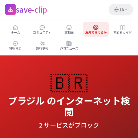
save-clip
JA
ホーム
コミュニティ
猫動画
海外で使えるか
初心者ガイド
VPN検定
旅行情報
VPNニュース
🇧🇷
ブラジル のインターネット検
閲
2 サービスがブロック